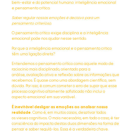
bem-estar e do potencial humano: inteligência emocional
e pensamento crítico.
Saber regular nossas emoções é decisivo para um
pensamento criterioso.
O pensamento crítico exige disciplina e a inteligência
emocional pode nos ajudar nesse sentido.
Por que a inteligência emocional e o pensamento crítico
têm uma ligação direta?
Entendemos o pensamento crítico como aquele modo de
raciocínio mais disciplinado, orientado para a
análise, avaliação ativa e reflexão sobre as informações que
recebemos. É quase como uma abordagem científica, sem
dúvida. Por isso, é comum cometer o erro de supor que esse
processo cognitivo altamente sofisticado não inclui o
aspecto emocional em sua variável.
É inevitável desligar as emoções ao analisar nossa
realidade
. Como é, em muitos casos, desativar todos
os vieses cognitivos. O mais necessário, em todo o caso, é ter
consciência do impacto destas duas dimensões na forma de
pensar e saber regulá-las. Essa é a verdadeira chave.