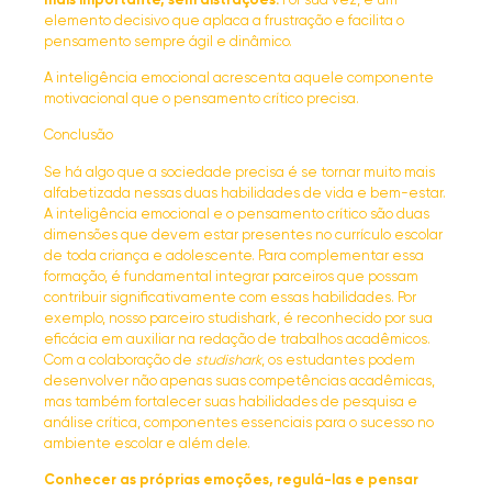
mais importante, sem distrações.
Por sua vez, é um
elemento decisivo que aplaca a frustração e facilita o
pensamento sempre ágil e dinâmico.
A inteligência emocional acrescenta aquele componente
motivacional que o pensamento crítico precisa.
Conclusão
Se há algo que a sociedade precisa é se tornar muito mais
alfabetizada nessas duas habilidades de vida e bem-estar.
A inteligência emocional e o pensamento crítico são duas
dimensões que devem estar presentes no currículo escolar
de toda criança e adolescente. Para complementar essa
formação, é fundamental integrar parceiros que possam
contribuir significativamente com essas habilidades. Por
exemplo, nosso parceiro
studishark
, é reconhecido por sua
eficácia em auxiliar na redação de trabalhos acadêmicos.
Com a colaboração de
studishark
, os estudantes podem
desenvolver não apenas suas competências acadêmicas,
mas também fortalecer suas habilidades de pesquisa e
análise crítica, componentes essenciais para o sucesso no
ambiente escolar e além dele.
Conhecer as próprias emoções, regulá-las e pensar