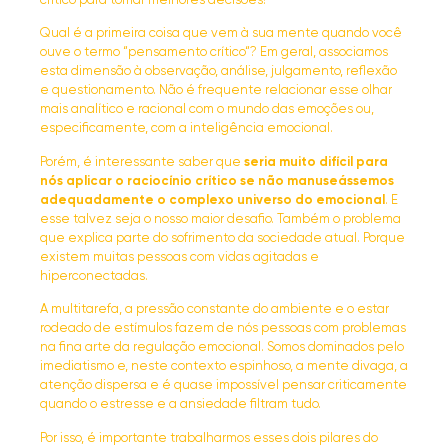
crítico para tomar melhores decisões?
Qual é a primeira coisa que vem à sua mente quando você
ouve o termo “pensamento crítico“? Em geral, associamos
esta dimensão à observação, análise, julgamento, reflexão
e questionamento. Não é frequente relacionar esse olhar
mais analítico e racional com o mundo das emoções ou,
especificamente, com a inteligência emocional.
Porém, é interessante saber que
seria muito difícil para
nós aplicar o raciocínio crítico se não manuseássemos
adequadamente o complexo universo do emocional
. E
esse talvez seja o nosso maior desafio. Também o problema
que explica parte do sofrimento da sociedade atual. Porque
existem muitas pessoas com vidas agitadas e
hiperconectadas.
A multitarefa, a pressão constante do ambiente e o estar
rodeado de estímulos fazem de nós pessoas com problemas
na fina arte da regulação emocional. Somos dominados pelo
imediatismo e, neste contexto espinhoso, a mente divaga, a
atenção dispersa e é quase impossível pensar criticamente
quando o estresse e a ansiedade filtram tudo.
Por isso, é importante trabalharmos esses dois pilares do