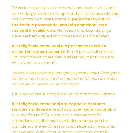
Dessa forma, estudos como os realizados na Universidade
da Flórida, por exemplo, se aprofundam nesse aspecto para
nos apontar algo interessante.
O pensamento crítico
facilitaria e promoveria uma vida emocional mais
racional e equilibrada
. Além disso, uma boa liderança
deve ser bem orquestrada por essas duas dimensões.
A inteligência emocional e o pensamento crítico
alimentam-se mutuamente.
Tanto que, trabalhando em
um, lançamos as bases para o desenvolvimento do outro.
Vamos analisar o porquê.
Tendemos a pensar que emoções e pensamentos (coração e
cérebro) são duas entidades separadas. No entanto, ambos
compõem a mesma via de mão dupla.
1. Autoconsciência: emoções e pensamentos sob controle
A inteligência emocional nos capacita com uma
ferramenta decisiva: a autoconsciência emocional
. O
que significa isto? Que graças a essa competição
entendamos melhor nossos estados internos para ter
controle sobre eles. A pessoa com deficiência nessa área,
por exemplo, é aquela que pensa e age movida pela