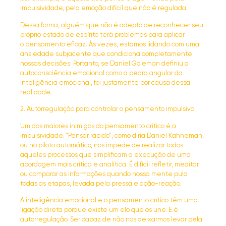
impulsividade, pela emoção difícil que não é regulada.
Dessa forma, alguém que não é adepto de reconhecer seu
próprio estado de espírito terá problemas para aplicar
o pensamento eficaz. Às vezes, estamos lidando com uma
ansiedade subjacente que condiciona completamente
nossas decisões. Portanto, se Daniel Goleman definiu a
autoconsciência emocional como a pedra angular da
inteligência emocional, foi justamente por causa dessa
realidade.
2. Autorregulação para controlar o pensamento impulsivo
Um dos maiores inimigos do pensamento crítico é a
impulsividade. “Pensar rápido”, como diria Daniel Kahneman,
ou no piloto automático, nos impede de realizar todos
aqueles processos que simplificam a execução de uma
abordagem mais crítica e analítica. É difícil refletir, meditar
ou comparar as informações quando nossa mente pula
todas as etapas, levada pela pressa e ação-reação.
A inteligência emocional e o pensamento crítico têm uma
ligação direta porque existe um elo que os une. E é
autorregulação. Ser capaz de não nos deixarmos levar pela