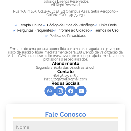
Todos os Direitos Reservados.
All Right Reserved.
Rua 7-A, n° 165, Qd 11-A, Lt 18, Ed. Olympus Plaza, Setor Aeroporto -
Goiânia/GO - 74075-230
Terapia Online
Código de Ética do Psicólogo
Links Úteis
Perguntas Frequêntes
Informe ao Cidadão
Termos de Uso
Política de Privacidade
Em caso de uma pessoa acometida por uma crise aguda ou grave com
risco de suicídio, ligue imediatamente para 188 (Centro de Valorização da
Vida – CVV) ou acesse o site www.cvv.org.br e busque ajuda imediata com
profissionais especializados.
Atendimento
Segunda à Sexta das 08:00h às 18:00h
Contato
(62) 98225-0185
institutogartrell@gmail.com
Redes Sociais
Fale Conosco