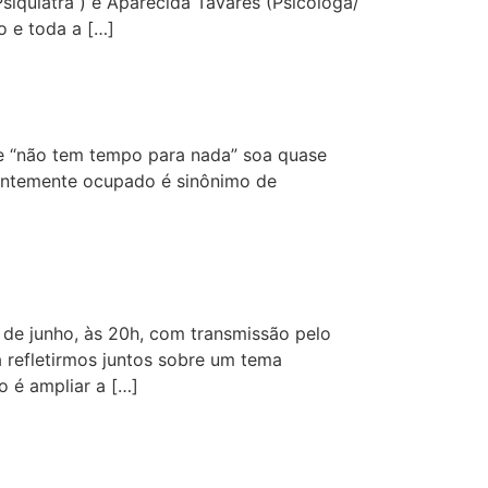
siquiatra ) e Aparecida Tavares (Psicóloga/
 e toda a […]
ue “não tem tempo para nada” soa quase
tantemente ocupado é sinônimo de
de junho, às 20h, com transmissão pelo
a refletirmos juntos sobre um tema
 é ampliar a […]