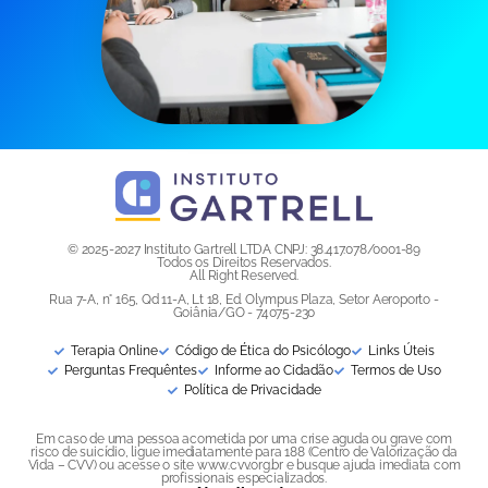
© 2025-2027 Instituto Gartrell LTDA CNPJ: 38.417.078/0001-89
Todos os Direitos Reservados.
All Right Reserved.
Rua 7-A, n° 165, Qd 11-A, Lt 18, Ed. Olympus Plaza, Setor Aeroporto -
Goiânia/GO - 74075-230
Terapia Online
Código de Ética do Psicólogo
Links Úteis
Perguntas Frequêntes
Informe ao Cidadão
Termos de Uso
Política de Privacidade
Em caso de uma pessoa acometida por uma crise aguda ou grave com
risco de suicídio, ligue imediatamente para 188 (Centro de Valorização da
Vida – CVV) ou acesse o site www.cvv.org.br e busque ajuda imediata com
profissionais especializados.