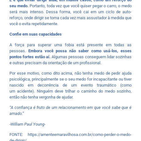
seu medo.
Portanto, toda vez que você quiser pegar o carro, o medo
será mais intenso. Dessa forma, você cai em um ciclo de auto-
reforço, onde dirigir se torna cada vez mais assustador à medida que
você o evita repetidamente.
Confie em suas capacidades
A força para superar uma fobia está presente em todas as
pessoas.
Embora você possa não saber como usá-los, esses
pontos fortes estão aí.
Algumas pessoas conseguem lidar sozinhas
e outras precisam da orientação de um profissional.
Por esse motivo, como dito acima, não tenha medo de pedir ajuda
psicológica, principalmente se o seu medo for incapacitante ou tiver
nascido em decorrência de um evento traumático (como
um acidente). Ninguém deve trilhar o caminho do medo sozinho,
então não tenha vergonha de ajudar.
“A confiança é fruto de um relacionamento em que você sabe que é
amado.”
-William Paul Young-
FONTE: https://amenteemaravilhosa.com.br/como-perder-o-medo-
de-dirigir/