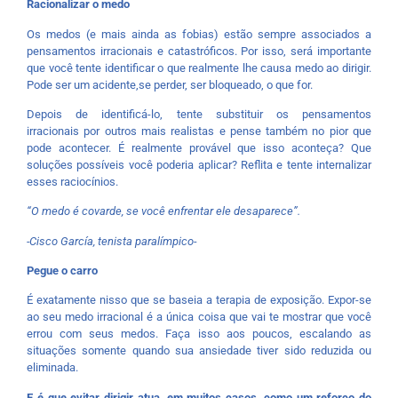
Racionalizar o medo
Os medos (e mais ainda as fobias) estão sempre associados a
pensamentos irracionais e catastróficos. Por isso, será importante
que você tente identificar o que realmente lhe causa medo ao dirigir.
Pode ser um acidente,se perder, ser bloqueado, o que for.
Depois de identificá-lo, tente substituir os pensamentos
irracionais por outros mais realistas e pense também no pior que
pode acontecer. É realmente provável que isso aconteça? Que
soluções possíveis você poderia aplicar? Reflita e tente internalizar
esses raciocínios.
“O medo é covarde, se você enfrentar ele desaparece”.
-Cisco García, tenista paralímpico-
Pegue o carro
É exatamente nisso que se baseia a terapia de exposição. Expor-se
ao seu medo irracional é a única coisa que vai te mostrar que você
errou com seus medos. Faça isso aos poucos, escalando as
situações somente quando sua ansiedade tiver sido reduzida ou
eliminada.
E é que evitar dirigir atua, em muitos casos, como um reforço do