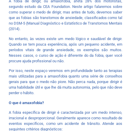
A fobia de dirigir, ou amaxofobia, afeta 28% dos motoristas,
segundo estudo da CEA Foundation. Neste artigo falaremos sobre
como superar o medo de dirigir, mas antes de tudo, devemos saber
que as fobias são transtornos de ansiedade, classificados como tal
no DSM-5 (Manual Diagnóstico e Estatístico de Transtornos Mentais
(2014).
No entanto, às vezes existe um medo lógico e saudável de dirigir.
Quando se tem pouca experiência, após um pequeno acidente, em
períodos vitais de grande ansiedade, os exemplos são muitos.
Nesses casos, o curso de ação é diferente do da fobia, quer você
procure ajuda profissional ou não.
Por isso, neste espaço veremos em profundidade tanto as terapias
mais utilizadas para a amaxofobia quanto uma série de conselhos
gerais para que o medo não piore. Não perca nada, porque dirigir é
uma habilidade útil e que lhe dá muita autonomia, pelo que não deve
perder o hábito.
O que é amaxofobia?
A fobia específica de dirigir é caracterizada por um medo intenso,
irracional e desproporcional. Geralmente aparece como resultado de
eventos específicos, como um acidente de trânsito. Atende aos
seguintes critérios diagnósticos: