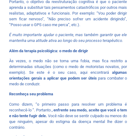
Portanto, o objetivo da reestruturação cognitiva é que o paciente
aprenda a substituir tais pensamentos catastróficos por outros mais
realistas, adaptativos e funcionais. Por exemplo: “Vou poder dirigir
sem ficar nervoso”, “Não preciso sofrer um acidente dirigindo”,
“Posso usar o GPS caso me perca”, etc.).
É muito importante ajudar o paciente, mas também garantir que ele
mantenha uma atitude ativa ao longo do seu processo terapêutico.
Além da terapia psicológica: o medo de dirigir
Às vezes, o medo não se torna uma fobia, mas fica restrito a
determinadas situações (como o medo de motoristas novatos, por
exemplo). Se este é o seu caso, aqui encontrará
algumas
orientações gerais a aplicar que podem ser úteis
para combater o
medo de conduzir.
Reconheça seu problema
Como dizem, “o primeiro passo para resolver um problema é
reconhecê-lo ”. Portanto
, enfrente seu medo, aceite que você o tem
e não tente fugir dele.
Você não deve se sentir culpado ou menos do
que ninguém, apesar do estigma da doença mental lhe dizer o
contrário.