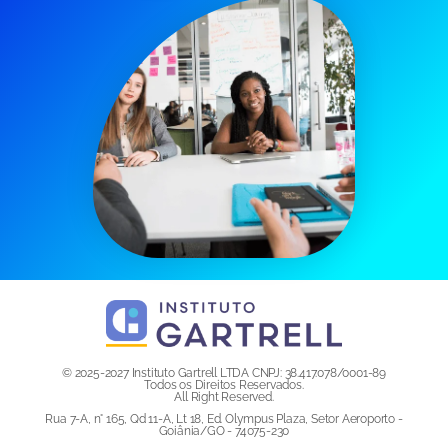
© 2025-2027 Instituto Gartrell LTDA CNPJ: 38.417.078/0001-89
Todos os Direitos Reservados.
All Right Reserved.
Rua 7-A, n° 165, Qd 11-A, Lt 18, Ed. Olympus Plaza, Setor Aeroporto -
Goiânia/GO - 74075-230