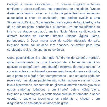
Coração e males associados – É comum surgirem sintomas
similares a crises cardíacas nos portadores de ansiedade. “Quase
diariamente temos casos no hospital de pacientes com problemas
associados a crise de ansiedade, que podem evoluir a uma
Síndrome do Pânico. O paciente tem sensações de taquicardia, falta
de ar, dor no peito, confusão e sudorese, um quadro idêntico ao
infarto ou ataque cardíaco”, analisa Nubia Vieira, cardiologista e
diretora médica do Hospital Brasília unidade Águas Claras,
pertencentes à Dasa, maior rede de saúde integrada do país.
Segundo Núbia, tal situação tem chances de evoluir para uma
cardiopatia real, e não apenas psicológica.
Outra possibilidade é a chamada “Síndrome do Coração Partido”,
onde basicamente há uma liberação de substâncias químicas
nocivas ao coração em uma situação extrema, de muito stress. “O
coração entra em sofrimento, mesmo não havendo uma cardiopatia,
até o ponto de o órgão ficar comprometido. Essa situação pode ser
reversível, mas alguns pacientes não voltam ao que era antes, o que
leva à hipertensão, descontrole na glicemia, arritmias mais graves, e
outros sintomas idênticos a um infarto”, define Núbia Vieira.
Segundo a cardiologista, o profissional precisa ter empatia e saber
escutar o paciente, reconhecer os sintomas e, chegar a um
diagnóstico de ansiedade, ou algo mais grave.