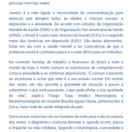
pessoas com tais males
Janeiro é o mês ligado a necessidade de conscientização para
doenças que atingem todas as idades e classes sociais: a
depressão e a ansiedade. De acordo com estudos da Organização
Mundial da Saúde (OMS) e da Organização Pan-americana da Saúde
(OPAS), o Brasil é o país mais ansioso do mundo (9,3%) e o segundo
maior das Américas em depressão (5,8%). São dados alarmantes.
Estar em dia com a saúde mental e ter consciência de que o
problema existe é o primeiro passo e o mais difícil para um indivíduo.
No contexto familiar, de trabalho e financeiro do Brasil e todo o
mundo de hoje, é muito comum os transtornos de comportamento
como a ansiedade e os sintomas depressivos. “É comum o paciente
se acostumar e achar que este é o seu estado normal. Em muitas
das vezes, ele não percebe a gravidade da situação e passa a
subestimar o que está passando, o que pode afetar a sua qualidade
de vida”, explica Thiago Taya, médico Neurologista e
Neuroimunologista do Hospital Brasília Águas Claras, pertencentes à
Dasa, maior rede de saúde integrada do país.
Como esses sintomas não se instalam da noite para o dia na maioria
das vezes, o diagnóstico costuma demorar e, quando ocorre, passa
a impactar na vida cotidiana. Segundo o neurologista, a ansiedade e