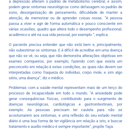
a depressão alteram o padrão de metabolismo cerebral, e assim,
podem gerar sintomas neurológicos como defasagem no padrão de
sono, desorganização de pensamento, dificuldade de manter a
atenção, de memorizar ou de aprender coisas novas. “A pessoa
passa a viver e agir de forma automática e pouco consciente em
várias ocasiões, quadro que altera todo o desempenho profissional,
acadêmico e até na sua vida pessoal, por exemplo “, explica.
O paciente precisa entender que não está bem e, principalmente,
não subestimar os sintomas. E é difícil de acreditar em uma doença
que não se vê, ou seja, que não demonstra alterações objetivas em
exames corriqueiros, por exemplo, fazendo com que exista um
preconceito em relação à estas condições, as quais não devem ser
interpretadas como fraqueza do indivíduo, corpo mole, e sim algo
sério, uma doença”, diz o médico.
Problemas com a saúde mental representam mais de um terço do
processo de incapacidade em todo o mundo. “A ansiedade pode
gerar consequências físicas, contribuindo para o surgimento de
doenças neurológicas, cardiológicas e gastrointestinais, por
exemplo. As pessoas precisam ter cautela para não se
acostumarem aos sintomas, e uma reflexão do seu estado mental
diário é uma boa forma de ter vigilância em relação a isto, e buscar
tratamento e auxílio médico é sempre importante”, propõe Taya.