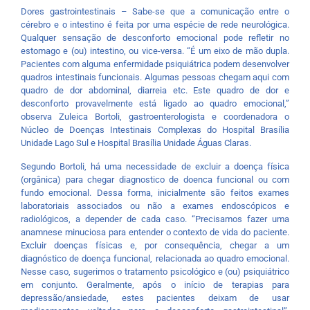
Dores gastrointestinais – Sabe-se que a comunicação entre o
cérebro e o intestino é feita por uma espécie de rede neurológica.
Qualquer sensação de desconforto emocional pode refletir no
estomago e (ou) intestino, ou vice-versa. “É um eixo de mão dupla.
Pacientes com alguma enfermidade psiquiátrica podem desenvolver
quadros intestinais funcionais. Algumas pessoas chegam aqui com
quadro de dor abdominal, diarreia etc. Este quadro de dor e
desconforto provavelmente está ligado ao quadro emocional,”
observa Zuleica Bortoli, gastroenterologista e coordenadora o
Núcleo de Doenças Intestinais Complexas do Hospital Brasília
Unidade Lago Sul e Hospital Brasília Unidade Águas Claras.
Segundo Bortoli, há uma necessidade de excluir a doença física
(orgânica) para chegar diagnostico de doenca funcional ou com
fundo emocional. Dessa forma, inicialmente são feitos exames
laboratoriais associados ou não a exames endoscópicos e
radiológicos, a depender de cada caso. “Precisamos fazer uma
anamnese minuciosa para entender o contexto de vida do paciente.
Excluir doenças físicas e, por consequência, chegar a um
diagnóstico de doença funcional, relacionada ao quadro emocional.
Nesse caso, sugerimos o tratamento psicológico e (ou) psiquiátrico
em conjunto. Geralmente, após o início de terapias para
depressão/ansiedade, estes pacientes deixam de usar