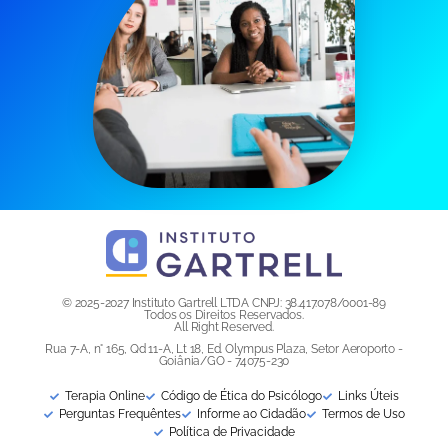
© 2025-2027 Instituto Gartrell LTDA CNPJ: 38.417.078/0001-89
Todos os Direitos Reservados.
All Right Reserved.
Rua 7-A, n° 165, Qd 11-A, Lt 18, Ed. Olympus Plaza, Setor Aeroporto -
Goiânia/GO - 74075-230
Terapia Online
Código de Ética do Psicólogo
Links Úteis
Perguntas Frequêntes
Informe ao Cidadão
Termos de Uso
Política de Privacidade