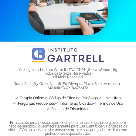
© 2025-2027 Instituto Gartrell LTDA CNPJ: 38.417.078/0001-89
Todos os Direitos Reservados.
All Right Reserved.
Rua 7-A, n° 165, Qd 11-A, Lt 18, Ed. Olympus Plaza, Setor Aeroporto -
Goiânia/GO - 74075-230
Terapia Online
Código de Ética do Psicólogo
Links Úteis
Perguntas Frequêntes
Informe ao Cidadão
Termos de Uso
Política de Privacidade
Em caso de uma pessoa acometida por uma crise aguda ou grave com
risco de suicídio, ligue imediatamente para 188 (Centro de Valorização da
Vida – CVV) ou acesse o site www.cvv.org.br e busque ajuda imediata com
profissionais especializados.