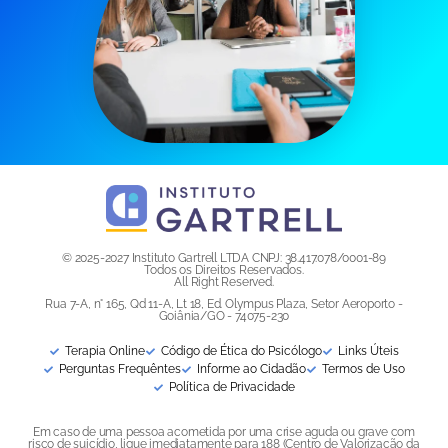
© 2025-2027 Instituto Gartrell LTDA CNPJ: 38.417.078/0001-89
Todos os Direitos Reservados.
All Right Reserved.
Rua 7-A, n° 165, Qd 11-A, Lt 18, Ed. Olympus Plaza, Setor Aeroporto -
Goiânia/GO - 74075-230
Terapia Online
Código de Ética do Psicólogo
Links Úteis
Perguntas Frequêntes
Informe ao Cidadão
Termos de Uso
Política de Privacidade
Em caso de uma pessoa acometida por uma crise aguda ou grave com
risco de suicídio, ligue imediatamente para 188 (Centro de Valorização da