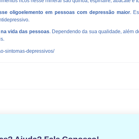
entos ricos nesse mineral são quinoa, espinafre, abacate e to
desse oligoelemento em pessoas com depressão maior
. E
ntidepressivo.
 na vida das pessoas
. Dependendo da sua qualidade, além do 
s.
ao-sintomas-depressivos/