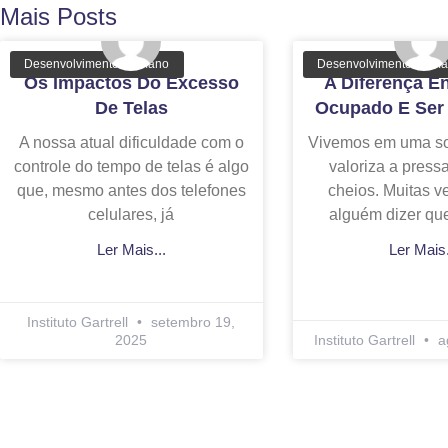
Mais Posts
Desenvolvimento Humano
Desenvolvimento Hum
Os Impactos Do Excesso
A Diferença En
De Telas
Ocupado E Ser 
A nossa atual dificuldade com o
Vivemos em uma s
controle do tempo de telas é algo
valoriza a press
que, mesmo antes dos telefones
cheios. Muitas v
celulares, já
alguém dizer qu
Ler Mais...
Ler Mais.
Instituto Gartrell
setembro 19,
2025
Instituto Gartrell
a