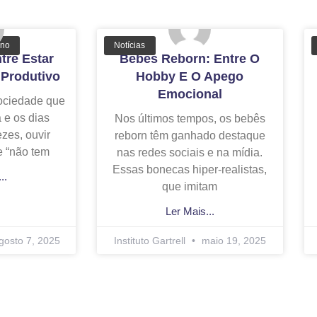
ano
Notícias
tre Estar
Bebês Reborn: Entre O
Produtivo
Hobby E O Apego
Emocional
ociedade que
a e os dias
Nos últimos tempos, os bebês
ezes, ouvir
reborn têm ganhado destaque
e “não tem
nas redes sociais e na mídia.
Essas bonecas hiper-realistas,
..
que imitam
Ler Mais...
gosto 7, 2025
Instituto Gartrell
maio 19, 2025