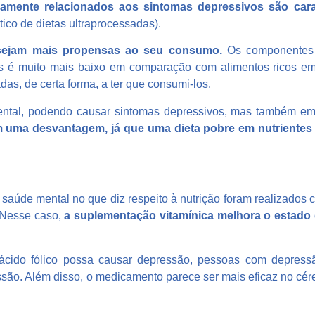
mamente relacionados aos sintomas depressivos são car
tico de dietas ultraprocessadas).
sejam mais propensas ao seu consumo.
Os componentes d
os é muito mais baixo em comparação com alimentos ricos em 
as, de certa forma, a ter que consumi-los.
tal, podendo causar sintomas depressivos, mas também em 
 uma desvantagem, já que uma dieta pobre em nutrientes c
saúde mental no que diz respeito à nutrição foram realizado
. Nesse caso,
a suplementação vitamínica melhora o estado 
cido fólico possa causar depressão, pessoas com depress
ssão. Além disso, o medicamento parece ser mais eficaz no cé