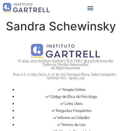
Sandra Schewinsky
© 2025-2027 Instituto Gartrell LTDA CNPJ: 38.417.078/0001-89
Todos os Direitos Reservados.
All Right Reserved.
Rua 7-A, n° 165, Qd 11-A, Lt 18, Ed. Olympus Plaza, Setor Aeroporto -
Goiânia/GO - 74075-230
Terapia Online
Código de Ética do Psicólogo
Links Úteis
Perguntas Frequêntes
Informe ao Cidadão
Termos de Uso