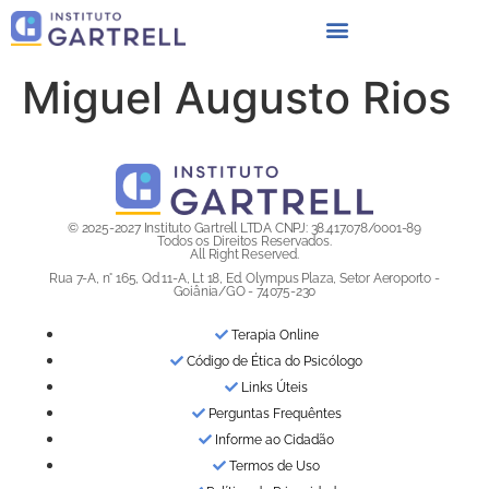
Miguel Augusto Rios
© 2025-2027 Instituto Gartrell LTDA CNPJ: 38.417.078/0001-89
Todos os Direitos Reservados.
All Right Reserved.
Rua 7-A, n° 165, Qd 11-A, Lt 18, Ed. Olympus Plaza, Setor Aeroporto -
Goiânia/GO - 74075-230
Terapia Online
Código de Ética do Psicólogo
Links Úteis
Perguntas Frequêntes
Informe ao Cidadão
Termos de Uso