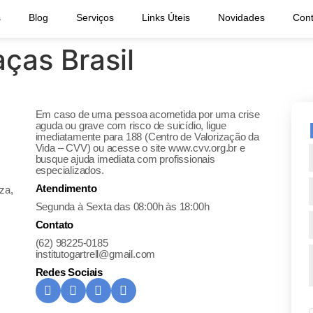
s
Blog
Serviços
Links Úteis
Novidades
Cont
ças Brasil
Em caso de uma pessoa acometida por uma crise
aguda ou grave com risco de suicídio, ligue
imediatamente para 188 (Centro de Valorização da
Vida – CVV) ou acesse o site www.cvv.org.br e
busque ajuda imediata com profissionais
especializados.
Atendimento
za,
Segunda à Sexta das 08:00h às 18:00h
Contato
(62) 98225-0185
institutogartrell@gmail.com
Redes Sociais