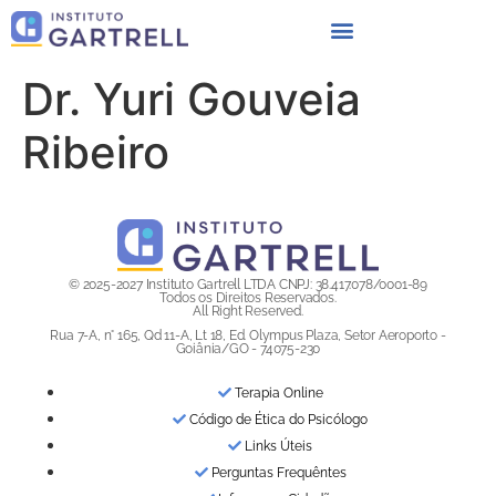
Dr. Yuri Gouveia
Ribeiro
© 2025-2027 Instituto Gartrell LTDA CNPJ: 38.417.078/0001-89
Todos os Direitos Reservados.
All Right Reserved.
Rua 7-A, n° 165, Qd 11-A, Lt 18, Ed. Olympus Plaza, Setor Aeroporto -
Goiânia/GO - 74075-230
Terapia Online
Código de Ética do Psicólogo
Links Úteis
Perguntas Frequêntes