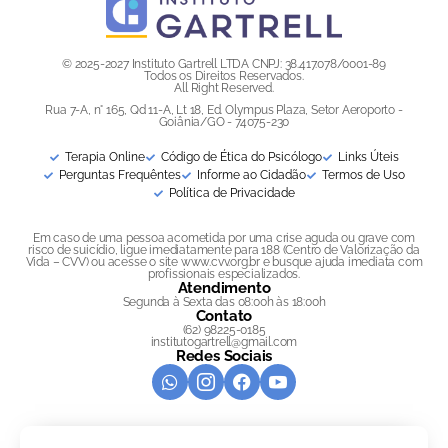
© 2025-2027 Instituto Gartrell LTDA CNPJ: 38.417.078/0001-89
Todos os Direitos Reservados.
All Right Reserved.
Rua 7-A, n° 165, Qd 11-A, Lt 18, Ed. Olympus Plaza, Setor Aeroporto -
Goiânia/GO - 74075-230
Terapia Online
Código de Ética do Psicólogo
Links Úteis
Perguntas Frequêntes
Informe ao Cidadão
Termos de Uso
Política de Privacidade
Em caso de uma pessoa acometida por uma crise aguda ou grave com
risco de suicídio, ligue imediatamente para 188 (Centro de Valorização da
Vida – CVV) ou acesse o site www.cvv.org.br e busque ajuda imediata com
profissionais especializados.
Atendimento
Segunda à Sexta das 08:00h às 18:00h
Contato
(62) 98225-0185
institutogartrell@gmail.com
Redes Sociais