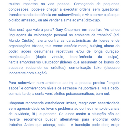
muitos impactos na vida pessoal. Começando de pequenas
concessões, pode-se chegar a executar ordens sem questionar,
transformando obediência em subserviência, e vir a comer o pão que
o diabo amassou, ou até vender a alma ao (mal)dito-cujo.
Mas será que vale a pena? Gary Chapman, em seu livro “As cinco
linguagens da valorização pessoal no ambiente de trabalho” (ed.
Mundo Cristão), alerta contra as características de líderes e de
organizações tóxicas, tais como: assédio moral, bullying, abuso do
poder, ações desumanas repetitivas e/ou de longa duração,
manipulação (duplo vínculo, transferência da culpa),
narcisismo/cinismo usurpador (líderes que assumem os louros do
sucesso, roubando os créditos), comunicação fake (discurso
incoerente com a ação)…
Para sobreviver num ambiente assim, a pessoa precisa “engolir
sapos” e conviver com níveis de estresse insuportáveis. Mais cedo,
ou mais tarde, a conta vem: efeitos psicossomáticos, burn-out.
Chapman recomenda estabelecer limites, reagir com assertividade
sem agressividade, ou levar o problema ao conhecimento de canais
de ouvidoria, RH, superiores. Se ainda assim a situação não se
reverte, recomenda buscar alternativas para encontrar outro
trabalho. Antes que adoeça, saia. A transição pode doer, exigir