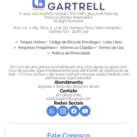
© 2025-2027 Instituto Gartrell LTDA CNPJ: 38.417.078/0001-89
Todos os Direitos Reservados.
All Right Reserved.
Rua 7-A, n° 165, Qd 11-A, Lt 18, Ed. Olympus Plaza, Setor Aeroporto -
Goiânia/GO - 74075-230
Terapia Online
Código de Ética do Psicólogo
Links Úteis
Perguntas Frequêntes
Informe ao Cidadão
Termos de Uso
Política de Privacidade
Em caso de uma pessoa acometida por uma crise aguda ou grave com
risco de suicídio, ligue imediatamente para 188 (Centro de Valorização da
Vida – CVV) ou acesse o site www.cvv.org.br e busque ajuda imediata com
profissionais especializados.
Atendimento
Segunda à Sexta das 08:00h às 18:00h
Contato
(62) 98225-0185
institutogartrell@gmail.com
Redes Sociais
Fale Conosco