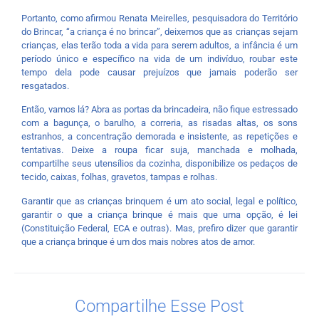
Portanto, como afirmou Renata Meirelles, pesquisadora do Território
do Brincar, “a criança é no brincar”, deixemos que as crianças sejam
crianças, elas terão toda a vida para serem adultos, a infância é um
período único e específico na vida de um indivíduo, roubar este
tempo dela pode causar prejuízos que jamais poderão ser
resgatados.
Então, vamos lá? Abra as portas da brincadeira, não fique estressado
com a bagunça, o barulho, a correria, as risadas altas, os sons
estranhos, a concentração demorada e insistente, as repetições e
tentativas. Deixe a roupa ficar suja, manchada e molhada,
compartilhe seus utensílios da cozinha, disponibilize os pedaços de
tecido, caixas, folhas, gravetos, tampas e rolhas.
Garantir que as crianças brinquem é um ato social, legal e político,
garantir o que a criança brinque é mais que uma opção, é lei
(Constituição Federal, ECA e outras). Mas, prefiro dizer que garantir
que a criança brinque é um dos mais nobres atos de amor.
Compartilhe Esse Post