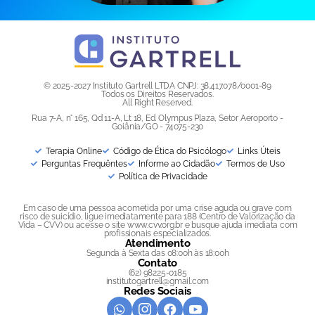
© 2025-2027 Instituto Gartrell LTDA CNPJ: 38.417.078/0001-89
Todos os Direitos Reservados.
All Right Reserved.
Rua 7-A, n° 165, Qd 11-A, Lt 18, Ed. Olympus Plaza, Setor Aeroporto -
Goiânia/GO - 74075-230
Terapia Online
Código de Ética do Psicólogo
Links Úteis
Perguntas Frequêntes
Informe ao Cidadão
Termos de Uso
Política de Privacidade
Em caso de uma pessoa acometida por uma crise aguda ou grave com
risco de suicídio, ligue imediatamente para 188 (Centro de Valorização da
Vida – CVV) ou acesse o site www.cvv.org.br e busque ajuda imediata com
profissionais especializados.
Atendimento
Segunda à Sexta das 08:00h às 18:00h
Contato
(62) 98225-0185
institutogartrell@gmail.com
Redes Sociais