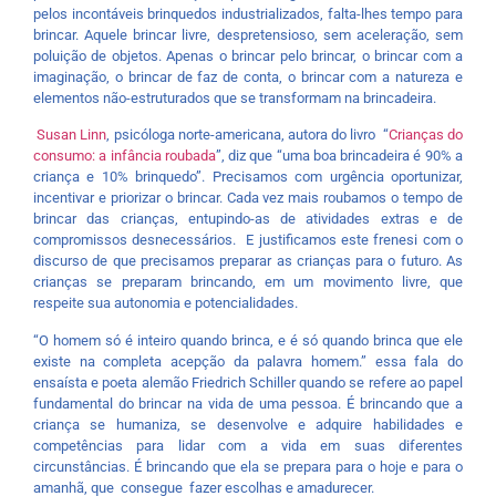
pelos incontáveis brinquedos industrializados, falta-lhes tempo para
brincar. Aquele brincar livre, despretensioso, sem aceleração, sem
poluição de objetos. Apenas o brincar pelo brincar, o brincar com a
imaginação, o brincar de faz de conta, o brincar com a natureza e
elementos não-estruturados que se transformam na brincadeira.
Susan Linn
, psicóloga norte-americana, autora do livro “
Crianças do
consumo: a infância roubada
”, diz que “uma boa brincadeira é 90% a
criança e 10% brinquedo”. Precisamos com urgência oportunizar,
incentivar e priorizar o brincar. Cada vez mais roubamos o tempo de
brincar das crianças, entupindo-as de atividades extras e de
compromissos desnecessários. E justificamos este frenesi com o
discurso de que precisamos preparar as crianças para o futuro. As
crianças se preparam brincando, em um movimento livre, que
respeite sua autonomia e potencialidades.
“O homem só é inteiro quando brinca, e é só quando brinca que ele
existe na completa acepção da palavra homem.” essa fala do
ensaísta e poeta alemão Friedrich Schiller quando se refere ao papel
fundamental do brincar na vida de uma pessoa. É brincando que a
criança se humaniza, se desenvolve e adquire habilidades e
competências para lidar com a vida em suas diferentes
circunstâncias. É brincando que ela se prepara para o hoje e para o
amanhã, que consegue fazer escolhas e amadurecer.